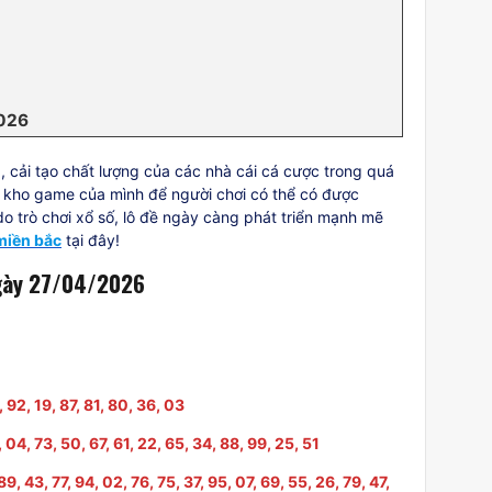
2026
 cải tạo chất lượng của các nhà cái cá cược trong quá
 kho game của mình để người chơi có thể có được
 do trò chơi xổ số, lô đề ngày càng phát triển mạnh mẽ
miền bắc
tại đây!
ngày 27/04/2026
, 92, 19, 87, 81, 80, 36, 03
 04, 73, 50, 67, 61, 22, 65, 34, 88, 99, 25, 51
89, 43, 77, 94, 02, 76, 75, 37, 95, 07, 69, 55, 26, 79, 47,