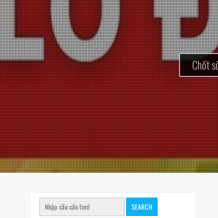
Chốt s
SEARCH