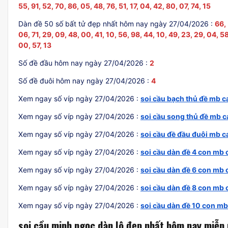
55, 91, 52, 70, 86, 05, 48, 76, 51, 17, 04, 42, 80, 07, 74, 15
Dàn đề 50 số bất tử đẹp nhất hôm nay ngày 27/04/2026 :
66, 
06, 71, 29, 09, 48, 00, 41, 10, 56, 98, 44, 10, 49, 23, 29, 04, 58
00, 57, 13
Số đề đầu hôm nay ngày 27/04/2026 :
2
Số đề đuôi hôm nay ngày 27/04/2026 :
4
Xem ngay số víp ngày 27/04/2026 :
soi cầu bạch thủ đề mb c
Xem ngay số víp ngày 27/04/2026 :
soi cầu song thủ đề mb c
Xem ngay số víp ngày 27/04/2026 :
soi cầu đề đầu đuôi mb c
Xem ngay số víp ngày 27/04/2026 :
soi cầu dàn đề 4 con mb 
Xem ngay số víp ngày 27/04/2026 :
soi cầu dàn đề 6 con mb 
Xem ngay số víp ngày 27/04/2026 :
soi cầu dàn đề 8 con mb 
Xem ngay số víp ngày 27/04/2026 :
soi cầu dàn đề 10 con mb
soi cầu minh ngọc dàn lô đẹp nhất hôm nay miễ