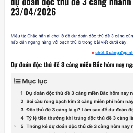
dự đoán độc thủ đề 3 càng nhanh 
23/04/2026
Miêu tả: Chắc hẳn ai chơi lô đề dự đoán độc thủ đề 3 càng cũn
hấp dẫn ngang hàng với bạch thủ lô trong bài viết dưới đây.
»
chốt 3 càng đẹp n
Dự đoán độc thủ đề 3 càng miền Bắc hôm nay n
Mục lục
Dự đoán độc thủ đề 3 càng miền Bắc hôm nay
Soi cầu rồng bạch kim 3 càng miễn phí hôm n
Độc thủ đề 3 càng là gì? Làm sao để dự đoán 
Tỷ lệ tiền thưởng khi trúng độc thủ đề 3 càng
Thống kê dự đoán độc thủ đề 3 càng hôm nay