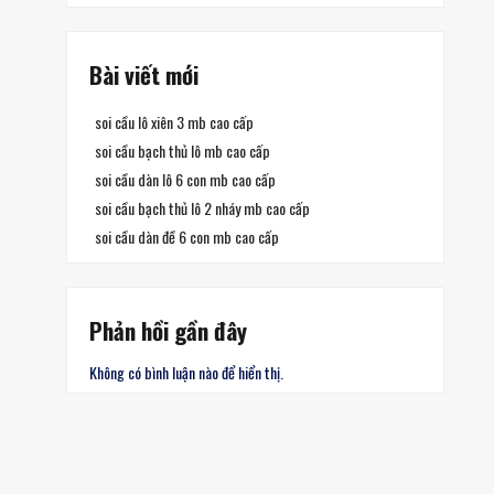
Bài viết mới
soi cầu lô xiên 3 mb cao cấp
soi cầu bạch thủ lô mb cao cấp
soi cầu dàn lô 6 con mb cao cấp
soi cầu bạch thủ lô 2 nháy mb cao cấp
soi cầu dàn đề 6 con mb cao cấp
Phản hồi gần đây
Không có bình luận nào để hiển thị.