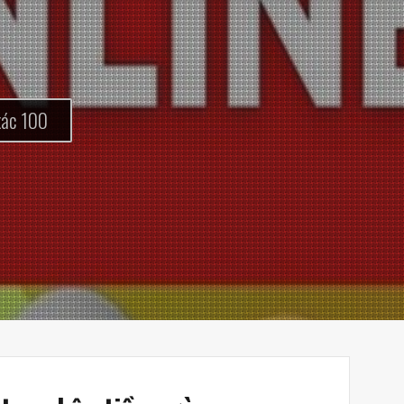
xác 100