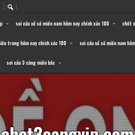
ấp
soi cầu xổ số miền nam hôm nay chính xác 100
chốt s
miền trung hôm nay chính xác 100
soi cầu xổ số miền nam hôm
soi cầu 3 càng miền bắc
c
h
o
t
3
c
a
n
g
v
i
p
.
c
o
m