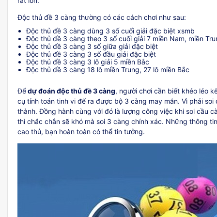
rất lớn.
Độc thủ đề 3 càng thường có các cách chơi như sau:
Độc thủ đề 3 càng dùng 3 số cuối giải đặc biệt xsmb
Độc thủ đề 3 càng theo 3 số cuối giải 7 miền Nam, miền Tr
Độc thủ đề 3 càng 3 số giữa giải đặc biệt
Độc thủ đề 3 càng 3 số đầu giải đặc biệt
Độc thủ đề 3 càng 3 lô giải 5 miền Bắc
Độc thủ đề 3 càng 18 lô miền Trung, 27 lô miền Bắc
Để
dự đoán độc thủ đề 3 càng
, người chơi cần biết khéo léo 
cụ tính toán tinh vi để ra được bộ 3 càng may mắn. Vì phải soi
thành. Đồng hành cùng với đó là lượng công việc khi soi cầu 
thì chắc chắn sẽ khó mà soi 3 càng chính xác. Những thông tin
cao thủ, bạn hoàn toàn có thể tin tưởng.