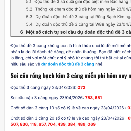
Độc thủ đề 3 số cuối giải đặc biệt miền Bắc hàn
Thống kê chạm độc thủ đề hôm nay ngày 23/04/
Dự đoán độc thủ đề 3 càng tại Rồng Bạch Kim n
Dự đoán độc thủ đề 3 càng tại W88 ngày 23/04
Một số cách tự soi cầu dự đoán độc thủ đề 3 
Độc thủ đề 3 càng không còn là hình thức chơi lô đề mới mẻ 
nhân là do lối đánh dễ dàng, dễ nhận thưởng. Bạn đã biết cá
lo lắng, chỉ với một chút gợi ý nhỏ từ chúng tôi thì bất cứ ai c
hiểu sâu sắc về
dự đoán độc thủ đề 3 càng
nhé.
Soi cầu rồng bạch kim 3 càng miễn phí hôm nay
Độc thủ 3 càng ngày 23/04/2026:
072
Soi cầu cặp 3 càng ngày 23/04/2026:
753, 651
Chốt số dàn 3 càng 10 số có tỷ lệ về cao ngày 23/04/2026 :
9
Chốt số dàn 3 càng 20 số có tỷ lệ về cao ngày 23/04/2026 :
6
507, 836, 118, 657, 704, 439, 384, 489, 069