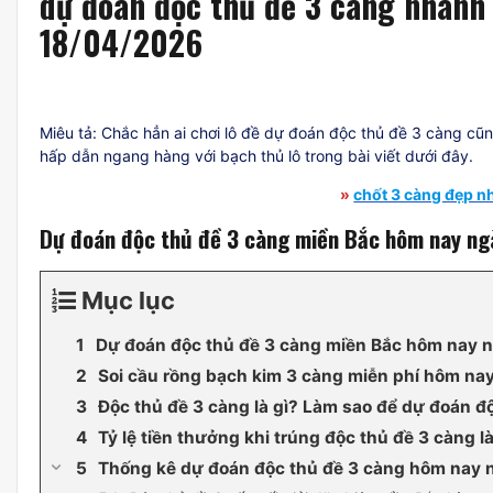
dự đoán độc thủ đề 3 càng nhanh 
18/04/2026
Miêu tả: Chắc hẳn ai chơi lô đề dự đoán độc thủ đề 3 càng cũn
hấp dẫn ngang hàng với bạch thủ lô trong bài viết dưới đây.
»
chốt 3 càng đẹp n
Dự đoán độc thủ đề 3 càng miền Bắc hôm nay n
Mục lục
Dự đoán độc thủ đề 3 càng miền Bắc hôm nay 
Soi cầu rồng bạch kim 3 càng miễn phí hôm n
Độc thủ đề 3 càng là gì? Làm sao để dự đoán 
Tỷ lệ tiền thưởng khi trúng độc thủ đề 3 càng
Thống kê dự đoán độc thủ đề 3 càng hôm nay