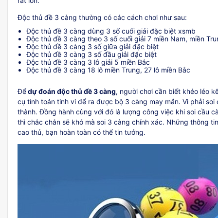
rất lớn.
Độc thủ đề 3 càng thường có các cách chơi như sau:
Độc thủ đề 3 càng dùng 3 số cuối giải đặc biệt xsmb
Độc thủ đề 3 càng theo 3 số cuối giải 7 miền Nam, miền Tr
Độc thủ đề 3 càng 3 số giữa giải đặc biệt
Độc thủ đề 3 càng 3 số đầu giải đặc biệt
Độc thủ đề 3 càng 3 lô giải 5 miền Bắc
Độc thủ đề 3 càng 18 lô miền Trung, 27 lô miền Bắc
Để
dự đoán độc thủ đề 3 càng
, người chơi cần biết khéo léo 
cụ tính toán tinh vi để ra được bộ 3 càng may mắn. Vì phải soi
thành. Đồng hành cùng với đó là lượng công việc khi soi cầu 
thì chắc chắn sẽ khó mà soi 3 càng chính xác. Những thông tin
cao thủ, bạn hoàn toàn có thể tin tưởng.