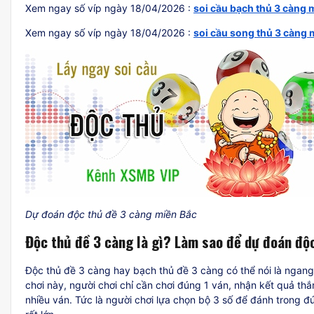
Xem ngay số víp ngày 18/04/2026 :
soi cầu bạch thủ 3 càng 
Xem ngay số víp ngày 18/04/2026 :
soi cầu song thủ 3 càng 
Dự đoán độc thủ đề 3 càng miền Bắc
Độc thủ đề 3 càng là gì? Làm sao để dự đoán đ
Độc thủ đề 3 càng hay bạch thủ đề 3 càng có thể nói là ngang c
chơi này, người chơi chỉ cần chơi đúng 1 ván, nhận kết quả th
nhiều ván. Tức là người chơi lựa chọn bộ 3 số để đánh trong đú