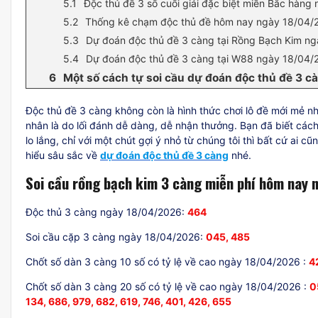
Độc thủ đề 3 số cuối giải đặc biệt miền Bắc hàn
Thống kê chạm độc thủ đề hôm nay ngày 18/04/
Dự đoán độc thủ đề 3 càng tại Rồng Bạch Kim n
Dự đoán độc thủ đề 3 càng tại W88 ngày 18/04/
Một số cách tự soi cầu dự đoán độc thủ đề 3 
Độc thủ đề 3 càng không còn là hình thức chơi lô đề mới mẻ 
nhân là do lối đánh dễ dàng, dễ nhận thưởng. Bạn đã biết cá
lo lắng, chỉ với một chút gợi ý nhỏ từ chúng tôi thì bất cứ ai c
hiểu sâu sắc về
dự đoán độc thủ đề 3 càng
nhé.
Soi cầu rồng bạch kim 3 càng miễn phí hôm nay
Độc thủ 3 càng ngày 18/04/2026:
464
Soi cầu cặp 3 càng ngày 18/04/2026:
045, 485
Chốt số dàn 3 càng 10 số có tỷ lệ về cao ngày 18/04/2026 :
4
Chốt số dàn 3 càng 20 số có tỷ lệ về cao ngày 18/04/2026 :
0
134, 686, 979, 682, 619, 746, 401, 426, 655