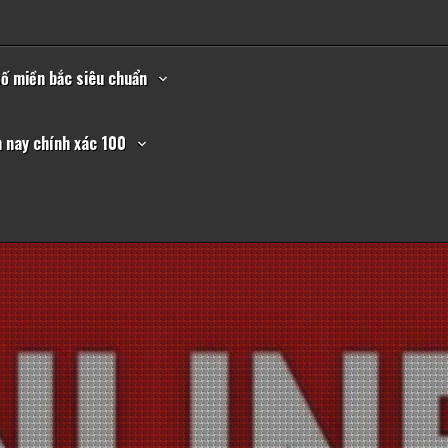
ố miền bắc siêu chuẩn
 nay chính xác 100