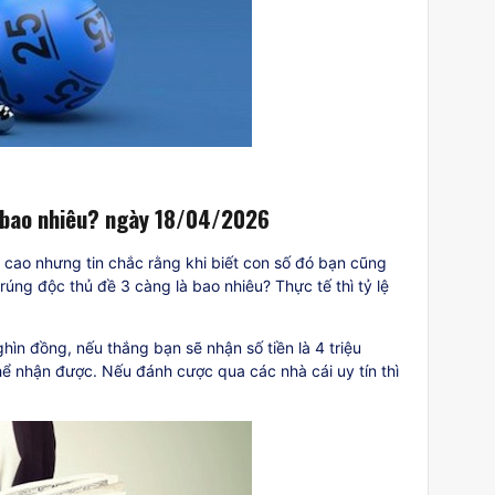
à bao nhiêu? ngày 18/04/2026
t cao nhưng tin chắc rằng khi biết con số đó bạn cũng
trúng độc thủ đề 3 càng là bao nhiêu? Thực tế thì tỷ lệ
hìn đồng, nếu thắng bạn sẽ nhận số tiền là 4 triệu
ể nhận được. Nếu đánh cược qua các nhà cái uy tín thì