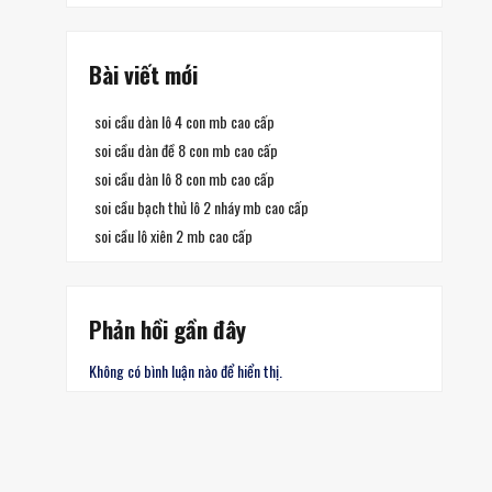
Bài viết mới
soi cầu dàn lô 4 con mb cao cấp
soi cầu dàn đề 8 con mb cao cấp
soi cầu dàn lô 8 con mb cao cấp
soi cầu bạch thủ lô 2 nháy mb cao cấp
soi cầu lô xiên 2 mb cao cấp
Phản hồi gần đây
Không có bình luận nào để hiển thị.