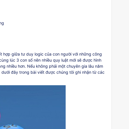
ung
kết hợp giữa tư duy logic của con người với những công
 cùng lúc 3 con số nên nhiều quy luật mới sẽ được hình
càng nhiều hơn. Nếu không phải một chuyên gia lâu năm
 dưới đây trong bài viết được chúng tôi ghi nhận từ các