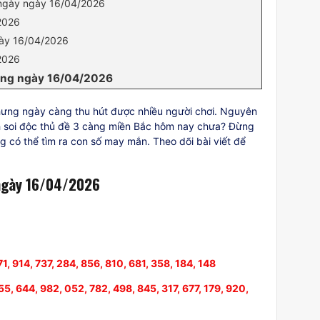
g ngày ngày 16/04/2026
2026
gày 16/04/2026
2026
càng ngày 16/04/2026
nhưng ngày càng thu hút được nhiều người chơi. Nguyên
ch soi độc thủ đề 3 càng miền Bắc hôm nay chưa? Đừng
ũng có thể tìm ra con số may mắn. Theo dõi bài viết để
 ngày 16/04/2026
71, 914, 737, 284, 856, 810, 681, 358, 184, 148
55, 644, 982, 052, 782, 498, 845, 317, 677, 179, 920,