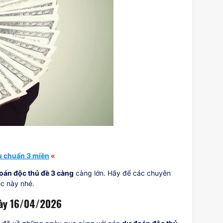
u chuẩn 3 miền
«
oán độc thủ đề 3 càng
càng lớn. Hãy để các chuyên
ệc này nhé.
gày 16/04/2026