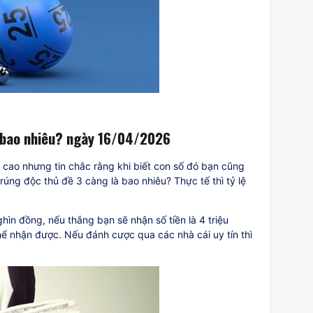
à bao nhiêu? ngày 16/04/2026
t cao nhưng tin chắc rằng khi biết con số đó bạn cũng
trúng độc thủ đề 3 càng là bao nhiêu? Thực tế thì tỷ lệ
hìn đồng, nếu thắng bạn sẽ nhận số tiền là 4 triệu
ể nhận được. Nếu đánh cược qua các nhà cái uy tín thì