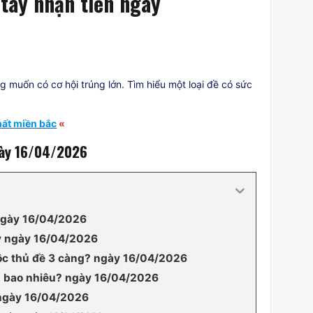
tay nhận tiền ngày
g muốn có cơ hội trúng lớn. Tìm hiểu một loại đề có sức
hất miền bắc
«
gày 16/04/2026
ngày 16/04/2026
ay ngày 16/04/2026
độc thủ đề 3 càng? ngày 16/04/2026
 là bao nhiêu? ngày 16/04/2026
 ngày 16/04/2026