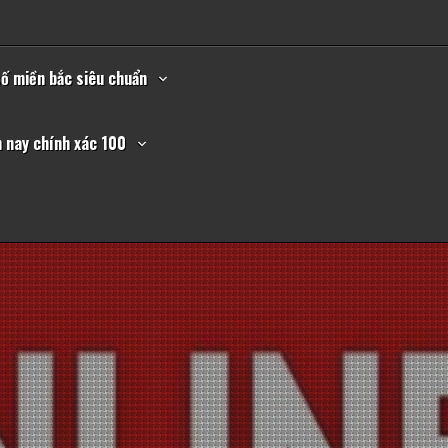
ố miền bắc siêu chuẩn
 nay chính xác 100