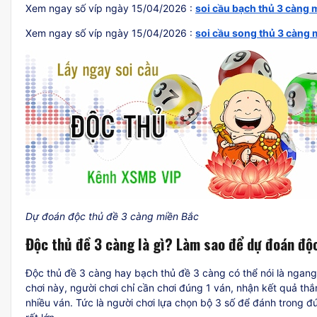
Xem ngay số víp ngày 15/04/2026 :
soi cầu bạch thủ 3 càng 
Xem ngay số víp ngày 15/04/2026 :
soi cầu song thủ 3 càng 
Dự đoán độc thủ đề 3 càng miền Bắc
Độc thủ đề 3 càng là gì? Làm sao để dự đoán đ
Độc thủ đề 3 càng hay bạch thủ đề 3 càng có thể nói là ngang c
chơi này, người chơi chỉ cần chơi đúng 1 ván, nhận kết quả th
nhiều ván. Tức là người chơi lựa chọn bộ 3 số để đánh trong đú