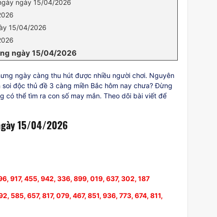
g ngày ngày 15/04/2026
2026
gày 15/04/2026
2026
càng ngày 15/04/2026
nhưng ngày càng thu hút được nhiều người chơi. Nguyên
ch soi độc thủ đề 3 càng miền Bắc hôm nay chưa? Đừng
ũng có thể tìm ra con số may mắn. Theo dõi bài viết để
 ngày 15/04/2026
96, 917, 455, 942, 336, 899, 019, 637, 302, 187
92, 585, 657, 817, 079, 467, 851, 936, 773, 674, 811,