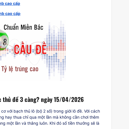
mb cao cấp
mb cao cấp
ộc thủ đề 3 càng? ngày 15/04/2026
ơ với bạch thủ lô (bộ 2 số) trong giới lô đề. Với cách
ắng hay thua chỉ qua một lần mà không cần chơi thêm
ng một lần và thắng luôn. Khi đó số tiền thưởng sẽ là