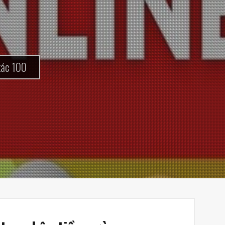
xác 100