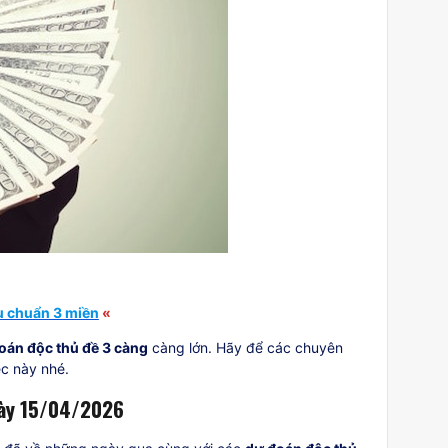
u chuẩn 3 miền
«
oán độc thủ đề 3 càng
càng lớn. Hãy để các chuyên
ệc này nhé.
gày 15/04/2026