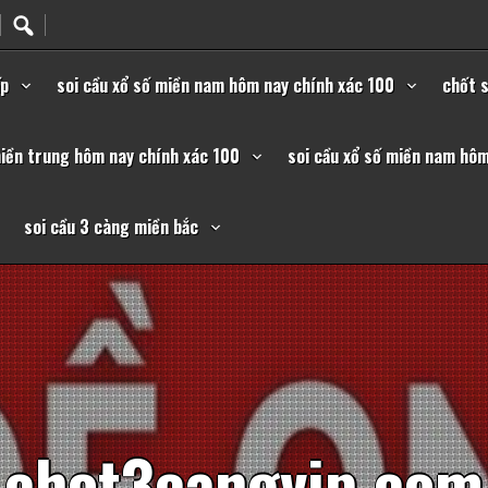
ấp
soi cầu xổ số miền nam hôm nay chính xác 100
chốt s
miền trung hôm nay chính xác 100
soi cầu xổ số miền nam hôm
soi cầu 3 càng miền bắc
c
h
o
t
3
c
a
n
g
v
i
p
.
c
o
m