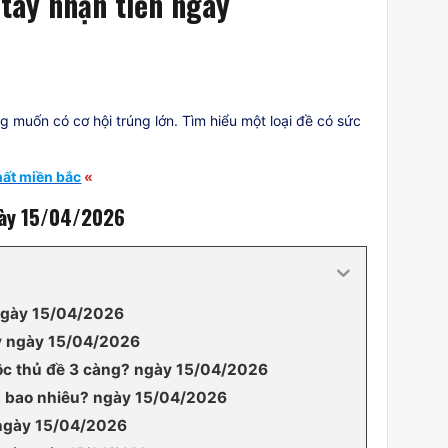
tay nhận tiền ngày
g muốn có cơ hội trúng lớn. Tìm hiểu một loại đề có sức
hất miền bắc
«
gày 15/04/2026
ngày 15/04/2026
ay ngày 15/04/2026
độc thủ đề 3 càng? ngày 15/04/2026
 là bao nhiêu? ngày 15/04/2026
 ngày 15/04/2026