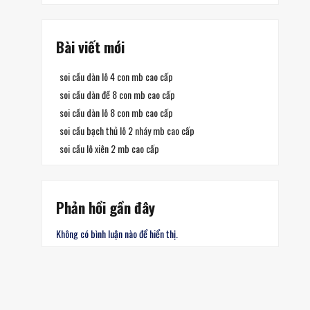
Bài viết mới
soi cầu dàn lô 4 con mb cao cấp
soi cầu dàn đề 8 con mb cao cấp
soi cầu dàn lô 8 con mb cao cấp
soi cầu bạch thủ lô 2 nháy mb cao cấp
soi cầu lô xiên 2 mb cao cấp
Phản hồi gần đây
Không có bình luận nào để hiển thị.