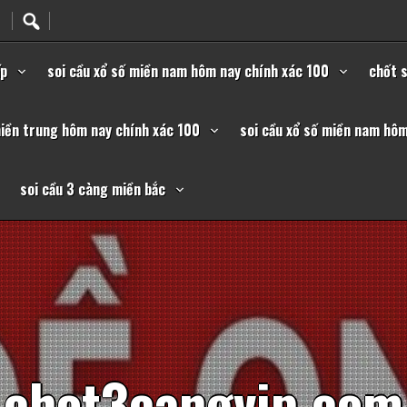
ấp
soi cầu xổ số miền nam hôm nay chính xác 100
chốt s
miền trung hôm nay chính xác 100
soi cầu xổ số miền nam hôm
soi cầu 3 càng miền bắc
c
h
o
t
3
c
a
n
g
v
i
p
.
c
o
m