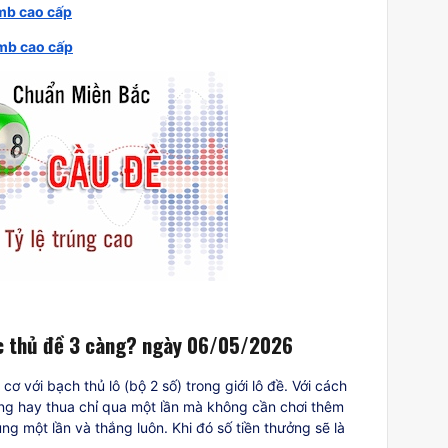
 mb cao cấp
 mb cao cấp
ộc thủ đề 3 càng? ngày 06/05/2026
ơ với bạch thủ lô (bộ 2 số) trong giới lô đề. Với cách
ắng hay thua chỉ qua một lần mà không cần chơi thêm
ng một lần và thắng luôn. Khi đó số tiền thưởng sẽ là