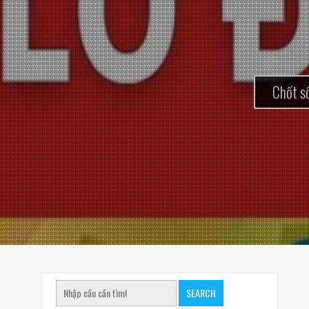
Chốt s
SEARCH