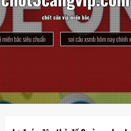
c
h
ố
t
c
ầ
u
v
í
p
m
i
ề
n
b
ắ
c
ố miền bắc siêu chuẩn
soi cầu xsmb hôm nay chính 