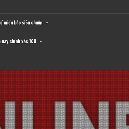
ố miền bắc siêu chuẩn
 nay chính xác 100