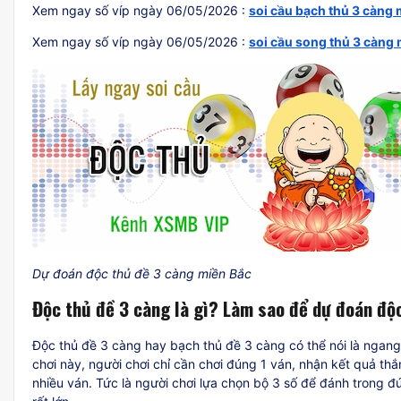
Xem ngay số víp ngày 06/05/2026 :
soi cầu bạch thủ 3 càng
Xem ngay số víp ngày 06/05/2026 :
soi cầu song thủ 3 càng
Dự đoán độc thủ đề 3 càng miền Bắc
Độc thủ đề 3 càng là gì? Làm sao để dự đoán đ
Độc thủ đề 3 càng hay bạch thủ đề 3 càng có thể nói là ngang c
chơi này, người chơi chỉ cần chơi đúng 1 ván, nhận kết quả th
nhiều ván. Tức là người chơi lựa chọn bộ 3 số để đánh trong đú