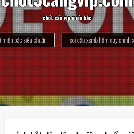
c
h
ố
t
c
ầ
u
v
í
p
m
i
ề
n
b
ắ
c
ố miền bắc siêu chuẩn
soi cầu xsmb hôm nay chính 