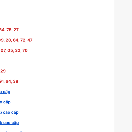
34, 75, 27
09, 28, 64, 72, 47
 07, 05, 32, 70
, 29
91, 64, 38
ao cấp
ao cấp
mb cao cấp
mb cao cấp