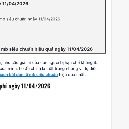
y 11/04/2026
 mb siêu chuẩn ngày 11/04/2026
lô mb siêu chuẩn hiệu quả ngày 11/04/2026
 nhu cầu giải trí của con người bị hạn chế không ít.
 của mình. Lô đề chính là một trong những ví dụ điển
cách bắt dàn lô mb siêu chuẩn
hiệu quả nhất.
 phí ngày 11/04/2026