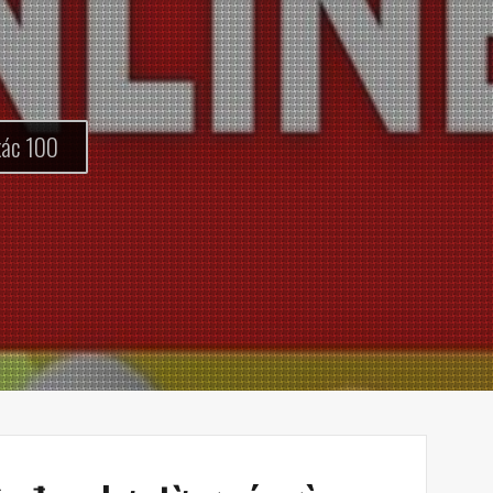
xác 100