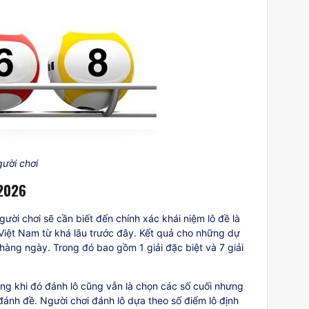
gười chơi
/2026
gười chơi sẽ cần biết đến chính xác khái niệm lô đề là
tại Việt Nam từ khá lâu trước đây. Kết quả cho những dự
hàng ngày. Trong đó bao gồm 1 giải đặc biệt và 7 giải
ong khi đó đánh lô cũng vẫn là chọn các số cuối nhưng
i đánh đề. Người chơi đánh lô dựa theo số điểm lô định