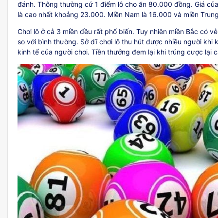
đánh. Thông thường cứ 1 điểm lô cho ăn 80.000 đồng. Giá của
là cao nhất khoảng 23.000. Miền Nam là 16.000 và miền Trung
Chơi lô ở cả 3 miền đều rất phổ biến. Tuy nhiên miền Bắc có vẻ 
so với bình thường. Sở dĩ chơi lô thu hút được nhiều người kh
kinh tế của người chơi. Tiền thưởng đem lại khi trúng cược lại 