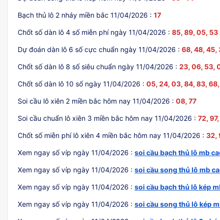
Bạch thủ lô 2 nháy miền bắc 11/04/2026 :
17
Chốt số dàn lô 4 số miễn phí ngày 11/04/2026 :
85, 89, 05, 53
Dự đoán dàn lô 6 số cực chuẩn ngày 11/04/2026 :
68, 48, 45, 
Chốt số dàn lô 8 số siêu chuẩn ngày 11/04/2026 :
23, 06, 53, 
Chốt số dàn lô 10 số ngày 11/04/2026 :
05, 24, 03, 84, 83, 68,
Soi cầu lô xiên 2 miền bắc hôm nay 11/04/2026 :
08, 77
Soi cầu chuẩn lô xiên 3 miền bắc hôm nay 11/04/2026 :
72, 97
Chốt số miễn phí lô xiên 4 miền bắc hôm nay 11/04/2026 :
32, 
Xem ngay số víp ngày 11/04/2026 :
soi cầu bạch thủ lô mb c
Xem ngay số víp ngày 11/04/2026 :
soi cầu song thủ lô mb c
Xem ngay số víp ngày 11/04/2026 :
soi cầu bạch thủ lô kép 
Xem ngay số víp ngày 11/04/2026 :
soi cầu song thủ lô kép 