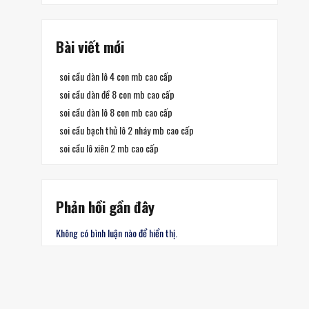
Bài viết mới
soi cầu dàn lô 4 con mb cao cấp
soi cầu dàn đề 8 con mb cao cấp
soi cầu dàn lô 8 con mb cao cấp
soi cầu bạch thủ lô 2 nháy mb cao cấp
soi cầu lô xiên 2 mb cao cấp
Phản hồi gần đây
Không có bình luận nào để hiển thị.