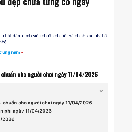
êu đẹp chưa từng có ngày
h bắt dàn lô mb siêu chuẩn chi tiết và chính xác nhất ở
nhé!
 trung nam
«
êu chuẩn cho người chơi ngày 11/04/2026
iêu chuẩn cho người chơi ngày 11/04/2026
ễn phí ngày 11/04/2026
04/2026