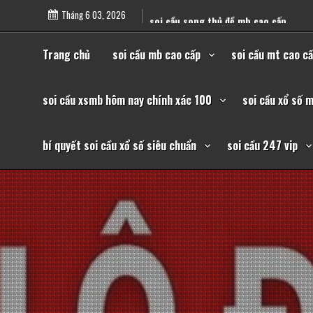
Skip
Tháng 6 03, 2026
to
soi cầu dàn đề 10 con mb cao cấp
content
soi cầu song thủ đề mb cao cấp
Trang chủ
soi cầu mb cao cấp
soi cầu mt cao c
soi cầu dàn lô 6 con mb cao cấp
soi cầu bạch thủ đề mb cao cấp
soi cầu xsmb hôm nay chính xác 100
soi cầu xổ số 
bí quyết soi cầu xổ số siêu chuẩn
soi cầu 247 vip